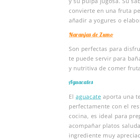
y su pulpa jugosa. Su sab
convierte en una fruta pe
añadir a yogures o elabor
Naranjas de Zumo
Son perfectas para disf
te puede servir para bañ
y nutritiva de comer frut
Aguacates
El
aguacate
aporta una t
perfectamente con el rest
cocina, es ideal para pr
acompañar platos saludab
ingrediente muy aprecia