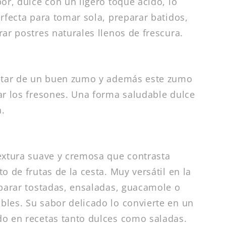
or, dulce con un ligero toque ácido, lo
rfecta para tomar sola, preparar batidos,
ar postres naturales llenos de frescura.
rutar de un buen zumo y además este zumo
ar los fresones. Una forma saludable dulce
a.
extura suave y cremosa que contrasta
o de frutas de la cesta. Muy versátil en la
eparar tostadas, ensaladas, guacamole o
les. Su sabor delicado lo convierte en un
do en recetas tanto dulces como saladas.