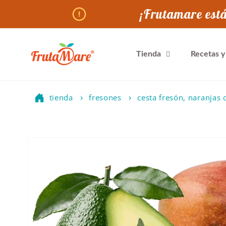
Ir
¡Frutamare está
directamente
al contenido
Tienda
Recetas 
tienda
fresones
cesta fresón, naranjas
Ir
directamente
a la
información
del producto