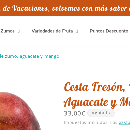
 de Vacaciones, volvemos con más sabor 
y Zumos
Variedades de Fruta
Puntos Descuento
 de zumo, aguacate y mango
Cesta Fresón,
Aguacate y 
Precio
33,00€
Agotado
habitual
Impuestos incluidos. Los
gasto