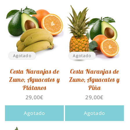
Agotado
Agotado
Cesta Naranjas de
Cesta Naranjas de
Zumo, Aguacates y
Zumo, Aguacates y
Plátanos
Piña
Precio
29,00€
Precio
29,00€
habitual
habitual
Agotado
Agotado