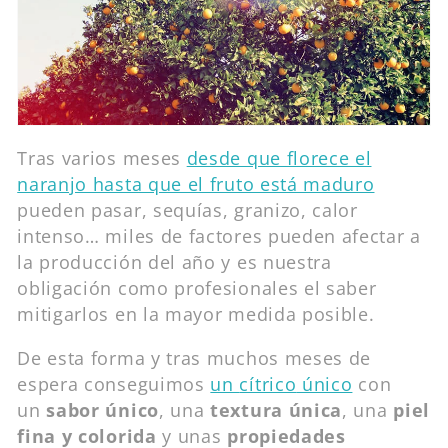
Tras varios meses
desde que florece el
naranjo hasta que el fruto está maduro
pueden pasar, sequías, granizo, calor
intenso… miles de factores pueden afectar a
la producción del año y es nuestra
obligación como profesionales el saber
mitigarlos en la mayor medida posible.
De esta forma y tras muchos meses de
espera conseguimos
un
cítrico
único
con
un
sabor único
, una
textura única
, una
piel
fina
y colorida
y unas
propiedades