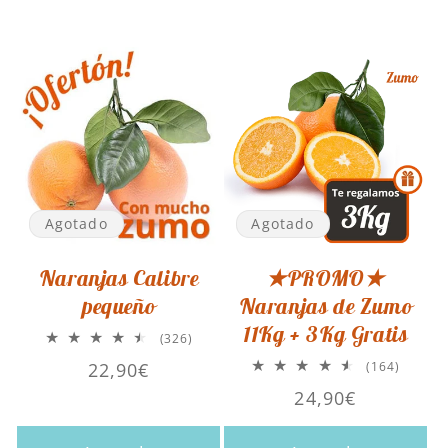
Agotado
Agotado
Naranjas Calibre
★PROMO★
pequeño
Naranjas de Zumo
11Kg + 3Kg Gratis
326
(326)
reseñas
Precio
22,90€
164
(164)
totales
reseña
habitual
Precio
24,90€
totales
habitual