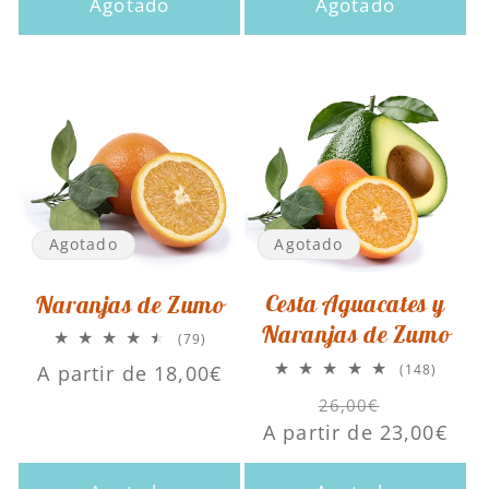
Agotado
Agotado
Agotado
Agotado
Cesta Aguacates y
Naranjas de Zumo
Naranjas de Zumo
79
(79)
reseñas
Precio
A partir de 18,00€
148
(148)
totales
reseña
habitual
Precio
Precio
totales
26,00€
A partir de 23,00€
habitual
de
oferta