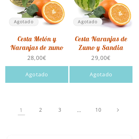
Agotado
Agotado
Cesta Melón y
Cesta Naranjas de
Naranjas de zumo
Zumo y Sandia
Precio
28,00€
Precio
29,00€
habitual
habitual
Agotado
Agotado
1
2
3
…
10