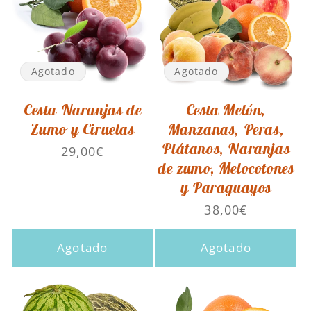
Agotado
Agotado
Cesta Naranjas de
Cesta Melón,
Zumo y Ciruelas
Manzanas, Peras,
Plátanos, Naranjas
Precio
29,00€
de zumo, Melocotones
habitual
y Paraguayos
Precio
38,00€
habitual
Agotado
Agotado