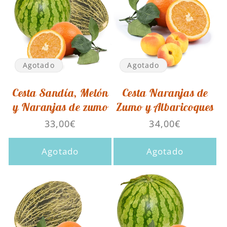
Agotado
Agotado
Cesta Sandía, Melón
Cesta Naranjas de
y Naranjas de zumo
Zumo y Albaricoques
Precio
33,00€
Precio
34,00€
habitual
habitual
Agotado
Agotado