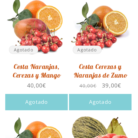
Agotado
Agotado
Cesta Naranjas,
Cesta Cerezas y
Cerezas y Mango
Naranjas de Zumo
Precio
40,00€
Precio
Precio
39,00€
40,00€
habitual
habitual
de
oferta
Agotado
Agotado