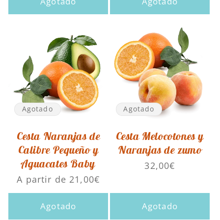
Agotado
Agotado
Agotado
Agotado
Cesta Naranjas de
Cesta Melocotones y
Calibre Pequeño y
Naranjas de zumo
Aguacates Baby
Precio
32,00€
habitual
Precio
A partir de 21,00€
habitual
Agotado
Agotado